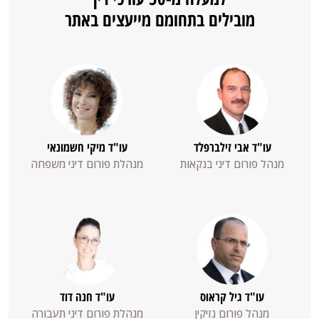
nooit
מובילים בתחומם מייעצים באתר
teleurstelt
LeoVegas
investeert
continu
in
de
עו"ד אבי זילברפלד
עו"ד מיקי חשמונאי
מנהל פורום דיני בנקאות
מנהלת פורום דיני משפחה
מ
nieuwste
technologieën.
Dit
resulteert
in
een
soepele
עו"ד גיל קראוס
עו"ד חנה דוד
en
מנהל פורום נזיקין
מנהלת פורום דיני תעבורה
מ