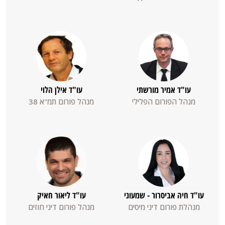
meeslepende
speelervaring.
De
welkomstbonus
voor
nieuwe
עו"ד אמיר מורשתי
עו"ד אילן הלוי
spelers
מנהל הפורום הפלילי
מנהל פורום תמ"א 38
is
een
van
de
meest
genereuze
in
עו"ד חיה אביסרור - שמעוני
עו"ד ליאור חאיק
de
מנהלת פורום דיני מיסים
מנהל פורום דיני חוזים
מנה
branche,