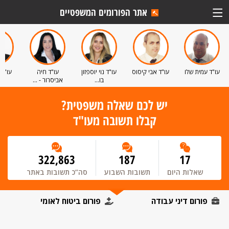
אתר הפורומים המשפטיים
עו"ד עמית שלו
עו"ד אבי קיסוס
עו"ד נוי יוספזון
עו"ד חיה
עו"ד 
בו...
אביסרור - ...
יש לכם שאלה משפטית?
קבלו תשובה מעו"ד
322,863
187
17
שאלות היום
תשובות השבוע
סה”כ תשובות באתר
פורום דיני עבודה
פורום ביטוח לאומי