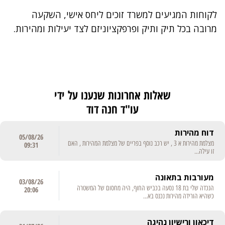
לקוחות המגיעים למשרד זוכים ליחס אישי, השקעה
מרובה בכל תיק ותיק ופרפקציוניזם לצד יעילות ומהירות.
שאלות אחרונות שנענו על ידי
עו"ד חנה דוד
דוח מהירות
05/08/26
מצלמת מהירות א 3 , יש רכב נוסף בפריים של מצלמת המהירות , האם
09:31
זו עילה...
מעורבות בתאונה
03/08/26
הנכדה שלי בת 18 נסעה בכביש החוף, היה מחסום של המשטרה
20:06
כשהיא הורידה מהירות נכנס בא...
דיכאון ורישיון נהיגה