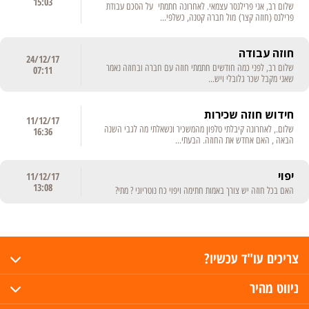
15:03
שלום רב, אני פרילנסר עצמאי. לאחרונה חתמתי על הסכם עבודת
פרילנס (חוזה קצר) מול חברה קטנה, כשלפי...
חוזה עבודה
24/12/17
שלום רב, לפני כמה חודשים חתמתי חוזה עם חברה ובחוזה נאמר
07:11
שאני מקבל שכר גלובלי ויש...
חידוש חוזה שכירות
11/12/17
שלום., לאחרונה קיבלתי טלפון מהמשכיר ונשאלתי מה לגבי השנה
16:36
הבאה , האם אחדש את החוזה. הבעתי...
יפוי
11/12/17
13:08
האם בכל חוזה יש צורך באמות חתימה ויפוי כח נוטריוני ? מתי?
צריכים עו"ד עכשיו?
ניווט מהיר