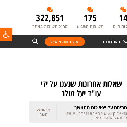
322,851
175
1
ת היום
תשובות השבוע
סה”כ תשובות באתר
פתח
לות אחרונות
ייעוץ משפטי אישי
שאלות אחרונות שנענו על ידי
עו"ד יעל מולר
חתימה על ייפוי כוח מתמשך
22/07/26
אבא שלי בן 86. יש ימים שהוא חד לגמרי, ויש ימים
15:51
שהוא שואל את אותה שאלה...