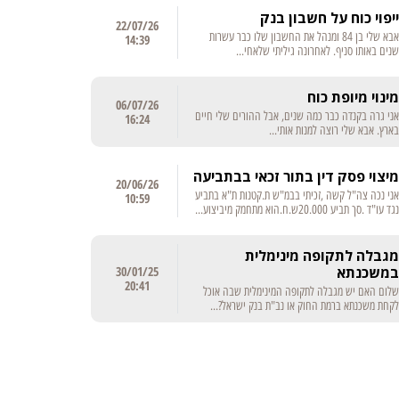
ייפוי כוח על חשבון בנק
22/07/26
אבא שלי בן 84 ומנהל את החשבון שלו כבר עשרות
14:39
שנים באותו סניף. לאחרונה גיליתי שלאחי...
מינוי מיופת כוח
06/07/26
אני גרה בקנדה כבר כמה שנים, אבל ההורים שלי חיים
16:24
בארץ. אבא שלי רוצה למנות אותי...
מיצוי פסק דין בתור זכאי בבתביעה
20/06/26
אני נכה צה"ל קשה ,זכיתי בבמ"ש ת.קטנות ת"א בתביע
10:59
נגד עו"ד .סך תביע 20.000ש.ח.הוא מתחמק מיביצוע...
מגבלה לתקופה מינימלית
במשכנתא
30/01/25
20:41
שלום האם יש מגבלה לתקופה המינימלית שבה אוכל
לקחת משכנתא ברמת החוק או נב"ת בנק ישראל?...