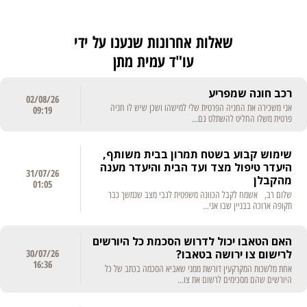
שאלות אחרונות שנענו על ידי
עו"ד עמית מתן
רכב חונה שמפריע
02/08/26
אני משכירה את החניה הפרטית שלי למישהו ושכן שיש לו חניה
09:19
פרטית משלו החליט להשתלט גם...
שימוש קבוע בשטח תמרון בבית משותף,
היעדר טיפול מצד ועד הבית והיעדר מענה
31/07/26
מהקבלן
01:05
שלום רב, אשמח לקבל הכוונה משפטית לגבי מצב שנמשך כבר
תקופה ארוכה בבניין שבו אני...
האם הטאבו יכול לדרוש הסכמת כל היורשים
לרישום צו ירושה בטאבו?
30/07/26
16:36
אחת מלשכות המקרקעין דורשת ממני שאביא הסכמה בכתב של כל
היורשים שהם מסכימים לרשום את צו...