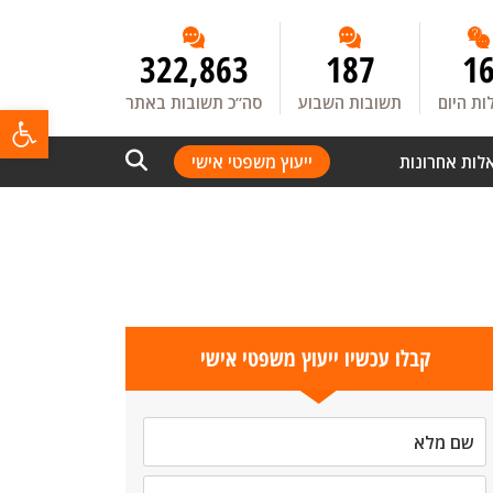
322,863
187
1
ת היום
תשובות השבוע
סה”כ תשובות באתר
פתח
לות אחרונות
ייעוץ משפטי אישי
קבלו עכשיו ייעוץ משפטי אישי