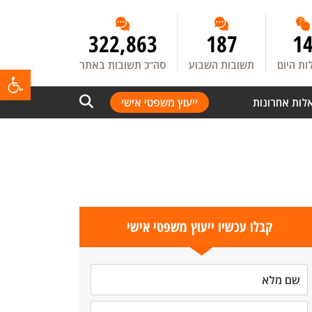
322,863
187
1
ת היום
תשובות השבוע
סה”כ תשובות באתר
פתח
לות אחרונות
ייעוץ משפטי אישי
קבלו עכשיו ייעוץ משפטי אישי