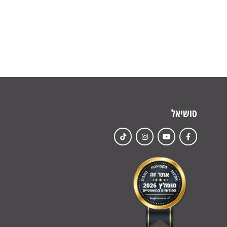
סושיאל