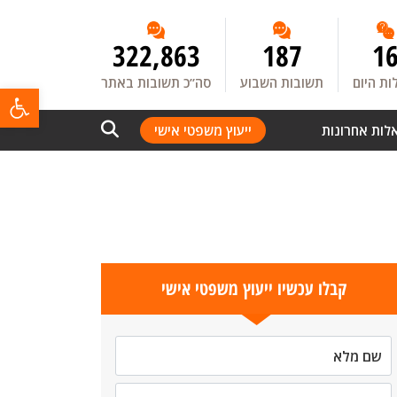
322,863
187
1
ת היום
תשובות השבוע
סה”כ תשובות באתר
פתח
לות אחרונות
ייעוץ משפטי אישי
קבלו עכשיו ייעוץ משפטי אישי