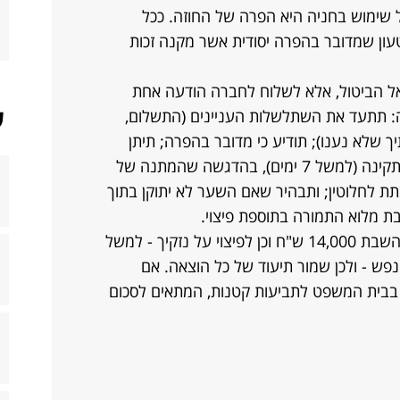
 שימוש בחניה היא הפרה של החוזה. ככל
טעון שמדובר בהפרה יסודית אשר מקנה זכות
אל הביטול, אלא לשלוח לחברה הודעה אחת
ש
בה: תתעד את השתלשלות העניינים (התשלום,
ך שלא נענו); תודיע כי מדובר בהפרה; תיתן
ארכה קצרה וקצובה להשלמת התקנה תקינה (למשל 7 ימים), בהדגשה שהמתנה של
בתת לחלוטין; ותבהיר שאם השער לא יתוקן בתוך
 מלוא התמורה בתוספת פיצוי.
אם בסופו של דבר תבטל – אתה זכאי להשבת 14,000 ש"ח וכן לפיצוי על נזקיך - למשל
נפש - ולכן שמור תיעוד של כל הוצאה. אם
בבית המשפט לתביעות קטנות, המתאים לסכום