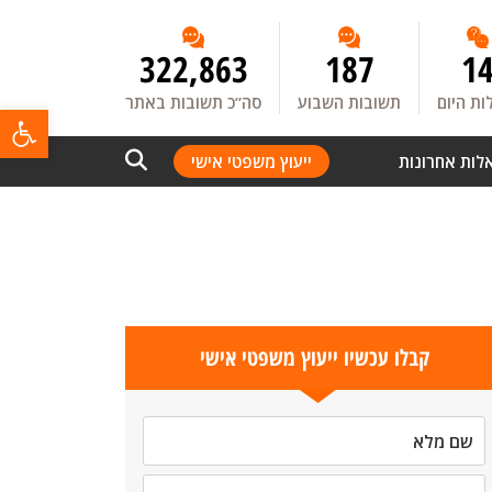
322,863
187
1
ת היום
תשובות השבוע
סה”כ תשובות באתר
פתח
לות אחרונות
ייעוץ משפטי אישי
קבלו עכשיו ייעוץ משפטי אישי