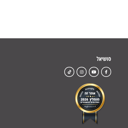
סושיאל