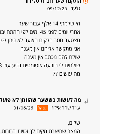
התקנת שער חברת טלידור
גלעד
09/12/25
הי שלמתי 14 אלף עבור שער
אחרי יומים לפני 45 ימים
מצטער חסר חלקים השער לא ניתן לפתי
אני מתקשר אליהם אין מענה
שולח להם מכתב אין מענה
שולחים לי הודעה אוטומטית נגיע עוד 18 יום תאשר לא מאשר. אני עם חניה סגורה .
מה עושים ??
מה לעשות כששער שהוזמן לא פועל ו
עו"ד שחר אילוז
01/06/26
מנהל
שלום,
המצב שתיארת מקים לך זכויות ברורות.