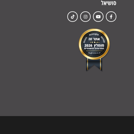
סושיאל