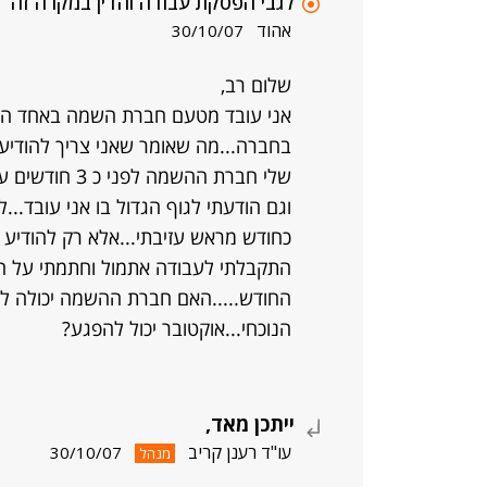
לגבי הפסקת עבודה והדין במקרה זה
אהוד
30/10/07
שלום רב,
אני עובד מטעם חברת השמה באחד הגופ
בחברה...מה שאומר שאני צריך להודיע 
שלי חברת ההשמ
וגם הודעתי לגוף הגדול בו אני עובד..
כחודש מראש עזיבתי...אלא רק להודיע 
התקבלתי לעבודה אתמול וחתמתי על חוז
החודש.....האם חברת ההשמה יכולה לת
הנוכחי...אוקטובר יכול להפגע?
ייתכן מאד,
עו"ד רענן קריב
30/10/07
מנהל