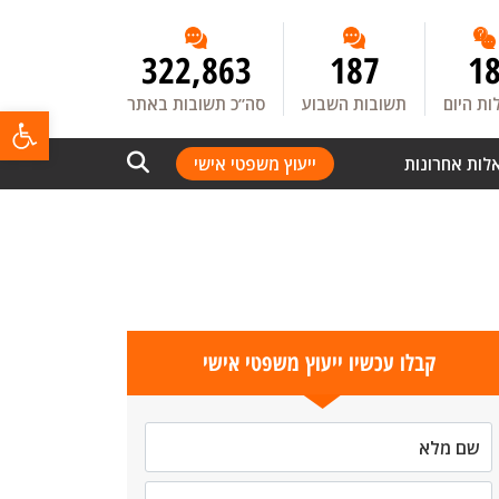
322,863
187
1
ת היום
תשובות השבוע
סה”כ תשובות באתר
פתח
לות אחרונות
ייעוץ משפטי אישי
קבלו עכשיו ייעוץ משפטי אישי