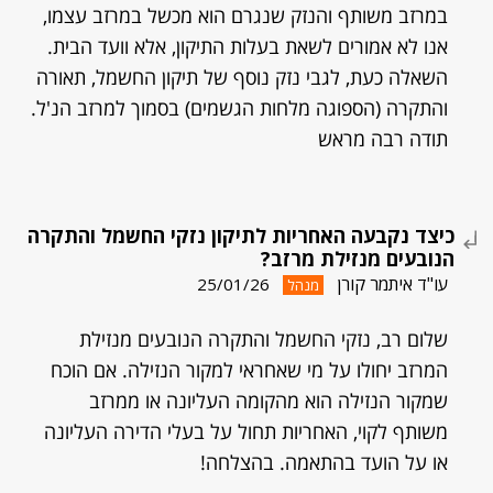
במרזב משותף והנזק שנגרם הוא מכשל במרזב עצמו,
אנו לא אמורים לשאת בעלות התיקון, אלא וועד הבית.
השאלה כעת, לגבי נזק נוסף של תיקון החשמל, תאורה
והתקרה (הספוגה מלחות הגשמים) בסמוך למרזב הנ'ל.
תודה רבה מראש
כיצד נקבעה האחריות לתיקון נזקי החשמל והתקרה
הנובעים מנזילת מרזב?
עו"ד איתמר קורן
25/01/26
מנהל
שלום רב, נזקי החשמל והתקרה הנובעים מנזילת
המרזב יחולו על מי שאחראי למקור הנזילה. אם הוכח
שמקור הנזילה הוא מהקומה העליונה או ממרזב
משותף לקוי, האחריות תחול על בעלי הדירה העליונה
או על הועד בהתאמה. בהצלחה!