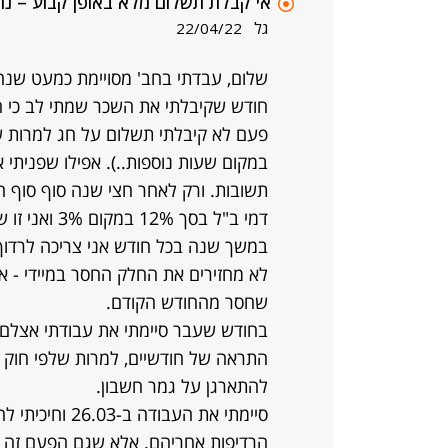
אי קבלת תשלום מלא באופן קבוע – נ
גל
22/04/22
שלום, עבדתי בחב' מסויימת כמעט שנה 
חודש שקיבלתי את השכר שמתי לב כי 
פעם לא קיבלתי תשלום על חג למרות ש
במקום שעות נוספות..). אפילו שפניתי א
תשובות. ורק לאחר חצי שנה סוף סוף ה
דמי ב"ל בסך 
במשך שנה בכל חודש אני צריכה לרדו
לא מחזירים את החלק החסר במיידי - א
שחסר מהחודש הקודם.
בחודש שעבר סיימתי את עבודתי אצלם 
התראה של חודשיים, למרות שלפי חוק א
להתארגן על גמר חשבון.
סיימתי את העבו
הרדיפות אחריהם. אלא שגם הפעם זה ל