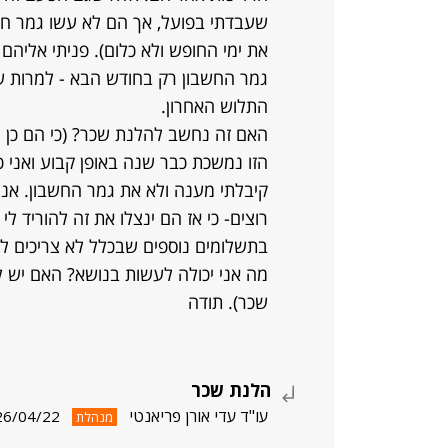
שעבדתי בפועל, אך הם לא עשו גמר חש
את ימי החופש ולא כלום). פניתי אליה
גמר החשבון רק בחודש הבא - למרות ש
התלוש האחרון.
האם זה נחשב להלנת שכר? (כי הם כן מ
הזו נמשכת כבר שנה באופן קבוע ואני 
קיבלתי מענה ולא את גמר החשבון. אני
רוצים- כי אז הם ינצלו את זה להוריד לי 
בתשלומים נוספים שבכלל לא צריכים לה
מה אני יכולה לעשות בנושא? האם יש ל
שכר). תודה
הלנת שכר
עו"ד עדי אורן פריאנטי
26/04/22
מנהלת