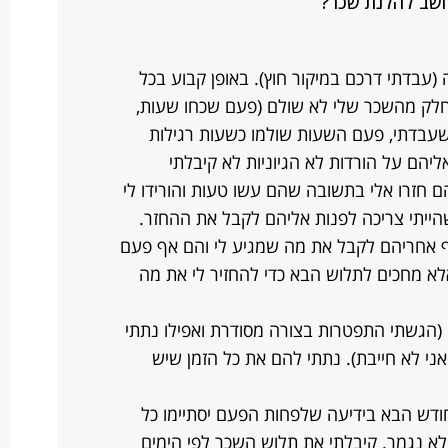
חשב להלנת שכר?
(עבדתי דרכם במיקור חוץ). באופן קבוע בכל
חלק מהשכר שלי לא שולם (פעם שכחו שעות,
עבדתי, פעם השעות שולמו כשעות רגילות
ליהם על הורדות לא הגיוניות לא קיבלתי
ם חזרו אלי בתשובה שהם עשו טעות והורידו לי
12% במקום 3% ואני זו שהייתי צריכה לפנות אליהם לקבל את ההחזר.
ף אחריהם לקבל את מה שמגיע לי והם אף פעם
לא מחכים לתלוש הבא כדי להחזיר לי את מה
(הגשתי התפטרות בצורה מסודרת ואפילו נתתי
ני לא חייבת). נתתי להם את כל הזמן שיש
דה ב-26.03 וחיכיתי לחודש הבא בידיעה שלפחות הפעם יסתיימו כל
א נגמר. קיבלתי את תלוש השכר לפי הימים