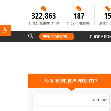
322,863
187
1
ת היום
תשובות השבוע
סה”כ תשובות באתר
פתח
לות אחרונות
ייעוץ משפטי אישי
קבלו עכשיו ייעוץ משפטי אישי