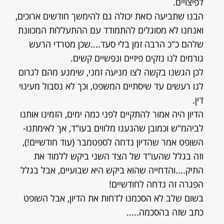
לפיצויים.
הבנו שתביעה כזאת יכולה גם להימשך חודשים ארוכים,
ואנחנו לא מסוגלים להתמודד עם ההתעללות המכוונת
שלהם כ"כ הרבה זמן בלי סעד....שכן מטרדי הרעש
גורמים לנו נזקים פיזיים ונפשיים קשים.
לכן הגשנו בקשה לצו מניעה זמני, שימנע מהם לגרום
לנו רעשים עד שיסתיים המשפט, וכך לא נסבול מעינוי
דין.
הדיון היה אמור להתקיים לפני כמה ימים, הזמינו אותנו
לביהמ"ש וכמובן שהגענו מלווים בעו"ד, אך לאימתנו-
השופט אמר שהדיון נדחה לספטמבר (עוד חודשיים!),
וזה בגלל שהעו"ד של הצד השני ביקש ללמוד את
התיק....והדחייה שהוא ביקש היא שבועיים, אבל בגלל
הפגרה זה נדחה לחודשיים!
בשום שלב לא הסכמנו לדחות את הדיון, אבל השופט
כתב שזה בהסכמה.....