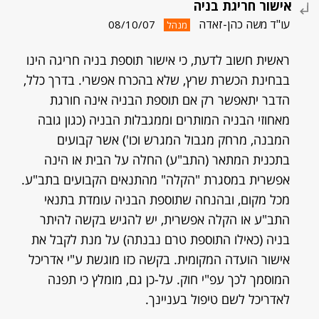
אישור חריגת בניה
עו"ד משה כהן-זאדה
08/10/07
מנהל
ראשית חשוב לדעת, כי אישור תוספת בניה חריגה הינו
בבחינת הכשרת שרץ, שלא בהכרח אפשרי. בדרך כלל,
הדבר יתאפשר רק אם תוספת הבניה אינה חורגת
מאחוזי הבניה המותרים וממגבלות הבניה (כגון גובה
המבנה, מרחק מגבול המגרש וכו') אשר קבועים
בתכנית המתאר (התב"ע) החלה על הבית או הינה
אפשרית במסגרת "הקלה" מהתנאים הקבועים בתב"ע.
מכל מקום, ובהנחה שתוספת הבניה עומדת בתנאי
התב"ע או הקלה אפשרית, יש להגיש בקשה להיתר
בניה (כאילו התוספת טרם נבנתה) על מנת לקבל את
אישור הועדה המקומית. בקשה כזו מוגשת ע"י אדריכל
המוסמך לכך עפ"י חוק. על-כן גם, מומלץ כי תפנה
לאדריכל לשם טיפול בעניינך.