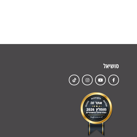
סושיאל