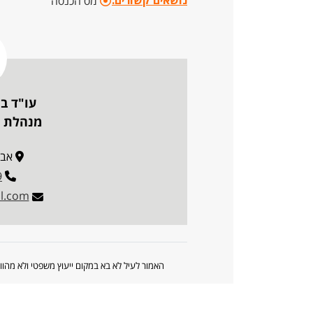
נושאים קשורים:
מס הכנסה
עו"ד בת
מנהלת פ
אבא הל
9
l.com
האמור לעיל לא בא במקום ייעוץ משפטי ולא מה