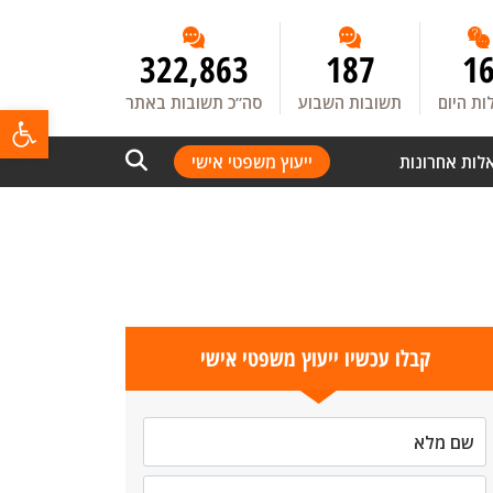
322,863
187
1
ת היום
תשובות השבוע
סה”כ תשובות באתר
פתח
לות אחרונות
ייעוץ משפטי אישי
קבלו עכשיו ייעוץ משפטי אישי