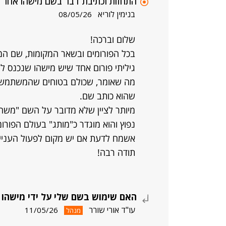
התחזות וכתיבת דבר בשם מישהו אחר
בנימין לוריא
08/05/26
שלום וברכה!
בכל הפורומים ובשאר המקומות, שם המש
גיליתי פורום אחד שיש מישהו שנכנס לש
מה שאומר, שכולם בטוחים שהמשתמש ש
שהוא כותב שם.
מיותר לציין שלא מדובר על השם "משה כה
נפוץ והוא מוגדר כ"מותג" בעולם הפורומ
אשמח לדעת אם יש מקום לפעול העניי
תודה רבה!
האם שימוש בשם שלי על ידי מישהו 
עו"ד אורי שורר
11/05/26
מנהל