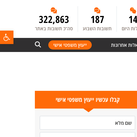
322,863
187
1
ת היום
תשובות השבוע
סה”כ תשובות באתר
פתח
לות אחרונות
ייעוץ משפטי אישי
קבלו עכשיו ייעוץ משפטי אישי