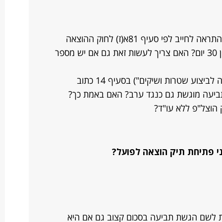
היי, ראיתי שכתוב שצריך לשלוח מכתב התראה לחייב לפי סעיף 81א(ז) לחוק ההוצאה
לפועל לפני פתיחת התיק ואז יש להמתין 30 יום? האם צריך לעשות זאת גם אם יש מספר
שאלה נוספת, בטפסים שקיבלתי("בקשה לביצוע שטרות ושיקים") בסעיף 14 כתוב
ביעה מוגשת גם כנגד ערב? האם באמת כך?
הוצל"פ ללא עו"ד?
י פתיחת תיק הוצאה לפועל?
 לשם הגשת תביעה בסכום קצוב גם אם היא