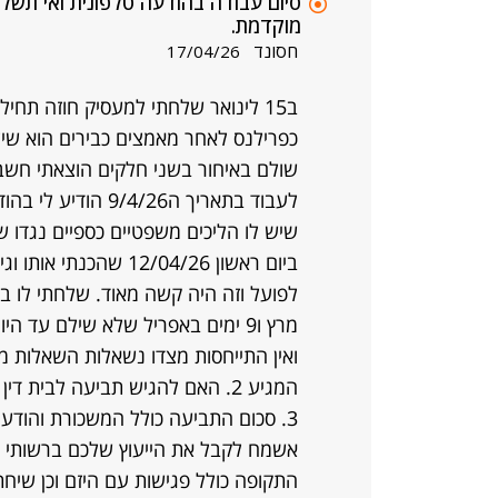
מוקדמת.
חסונד
17/04/26
ב15 לינואר שלחתי למעסיק חוזה תח
כפרילנס לאחר מאמצים כבירים הוא שיל
שולם באיחור בשני חלקים הוצאתי חשב
לעבוד בתאריך ה/26
שיש לו הליכים משפטיים כספיים נגדו שע
ביום ראשון 12/04/26 ש
המגיע 2. האם להגיש תביעה לבית דין לעבודה בעצמי או בליווי עורך דין
3. סכום התביעה כולל המשכורת והודעה מוקדמת עומד על כ160 אלף שח כולל מע"מ.
אשמח לקבל את הייעוץ שלכם ברשותי ש
התקופה כולל פגישות עם היזם וכן שיחת