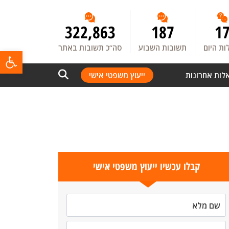
322,863
187
1
ת היום
תשובות השבוע
סה”כ תשובות באתר
פתח
לות אחרונות
ייעוץ משפטי אישי
קבלו עכשיו ייעוץ משפטי אישי