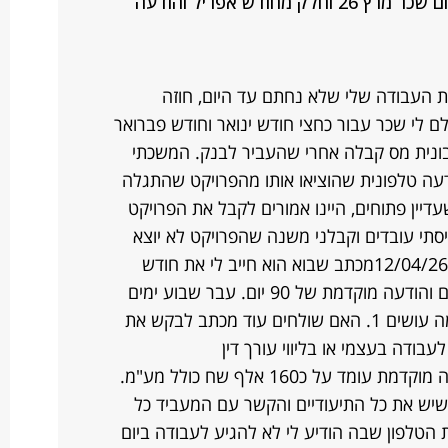
סיום עבודה בהודעה טלפונית ואי תשלום שכר מרץ 26 וחלק מחודש אפריל והודעה
ילת העבודה שלי שלא נחתם עד היום, חוזה
ם לי שכר עבור כחצי חודש ינואר וחודש פברואר
ונית מס קבלה אחרי שהעביר לבנק. המשכתי
9/4 הודיע לי בהודעה טלפונית שהוציאו אותו מהפרויקט שהתגלה
דיין פתוחים, היינו אמורים לקבל את הפרויקט
הכנתי אותו וגייסתי עובדים וקבלני משנה שהפרויקט לא יוצא
לפועל וזה היה קשה מאוד. שלחתי לו ב12/04/26מכתב שבוא הוא חייב לי את חודש
מרץ ו9 ימים באפריל שלא שילם עד היום והודעה מוקדמת של 90 יום. עבר שבוע ימים
ואין התייחסות מצדו נשאלות השאלות מה עושים 1. האם שולחים עוד מכתב לבקש את
יש את כל התיעודיים והקשר עם המעביד כל
 הטלפון שבה הודיע לי לא להגיע לעבודה ביום