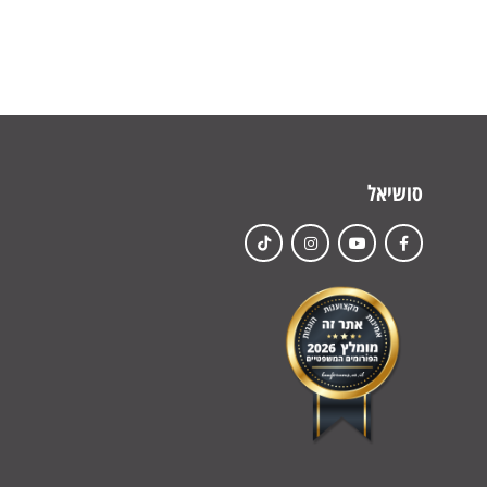
סושיאל