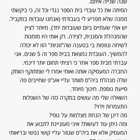
שנה שנייה איתם.
הסיתה את כל עובדי בית הספר נגדי וכל זה, כי ביקשתי
ממנה שלא תפריע לי בעבודתי (אנחנו עובדות במקביל.
יש אולי שעתיים ביום שעובדות יחד). מיותר לציין
שהמנהלת והסגנית, לצידה. רק אותי היו מזמנות
לשיחה ונוזפות בי בטענה שה"זוגיות" הזו לא יכולה
להמשיך. העובדת נמצאת בבית ספר זה 5 שנים. אני
עברתי מבית ספר אחר כי רציתי תחום יותר דינמי.
החברה המעסיקה אותה ואותי אמרו לי שמתוקף הוותק
שלה מנהלת ביה"ס תוותר עליי אע"פ שחייבים פה
סייעת נוספת. חינוך מיוחד.
השאלה שלי מה עושים במקרה כזה של השפלות
התעמרות וידוי?
מה דינן של הנחת מצלמות על גופי?
ומה ניתן עוד לעשות? איני מעוניינת לתבוע את
המעסיק אלא את ביה"ס שגוזר עליי קושי נפשי ובריאותי