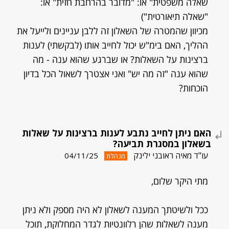
שאלה משפטית" או: "מדובר בהרחבת חזית" או:
"שאלה תיאורטית")
מכיוון שהמטרה של השאלון זה ללבן עניינים ולייעל את
ההליך, האם בימ"ש יכול לחייב אותו (לבקשתי) לענות
ברצינות על השאלות? או שברגע שהוא ענה - מה
שהוא ענה "זה מה יש" ואני אצטרך לשאול הכל בדיון
הוכחות?
האם ניתן לחייב נתבע לענות ברצינות על שאלות
בשאלון במסגרת תביעה?
עו"ד מאיה ראובני ילינק
04/11/25
מנהלת
מתי היקר שלום,
ככל ולשיטתך המענה לשאלון לא היה מספק ולא ניתן
מענה לשאלות שהן רלוונטיות לגדר המחלוקת, תוכל