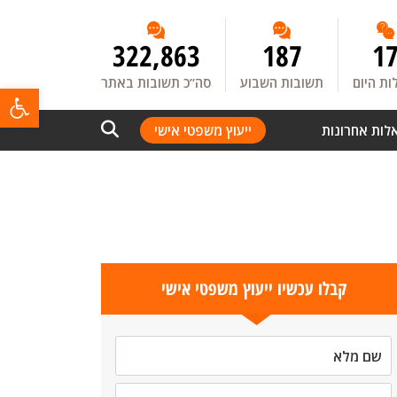
322,863
187
1
ת היום
תשובות השבוע
סה”כ תשובות באתר
פתח
לות אחרונות
ייעוץ משפטי אישי
קבלו עכשיו ייעוץ משפטי אישי