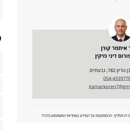
ש
 איתמר קורן
רום דיני נזיקין
ן 182, גבעתיים
054-433977
itamarkoren7@gma
ווה לו תחליף. ההסתמכות על המידע באחריות המשתמש בלבד!