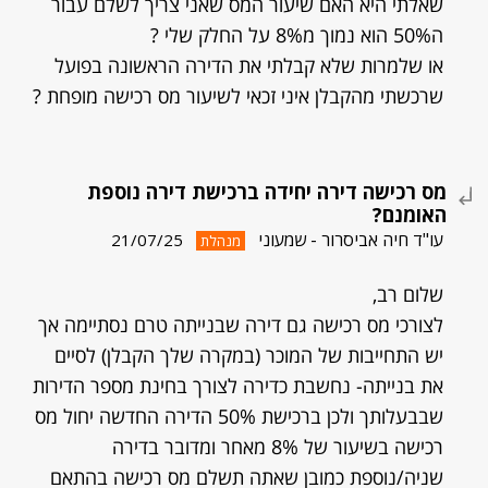
שאלתי היא האם שיעור המס שאני צריך לשלם עבור
ה50% הוא נמוך מ8% על החלק שלי ?
או שלמרות שלא קבלתי את הדירה הראשונה בפועל
שרכשתי מהקבלן איני זכאי לשיעור מס רכישה מופחת ?
מס רכישה דירה יחידה ברכישת דירה נוספת
האומנם?
עו"ד חיה אביסרור - שמעוני
21/07/25
מנהלת
שלום רב,
לצורכי מס רכישה גם דירה שבנייתה טרם נסתיימה אך
יש התחייבות של המוכר (במקרה שלך הקבלן) לסיים
את בנייתה- נחשבת כדירה לצורך בחינת מספר הדירות
שבבעלותך ולכן ברכישת 50% הדירה החדשה יחול מס
רכישה בשיעור של 8% מאחר ומדובר בדירה
שניה/נוספת כמובן שאתה תשלם מס רכישה בהתאם