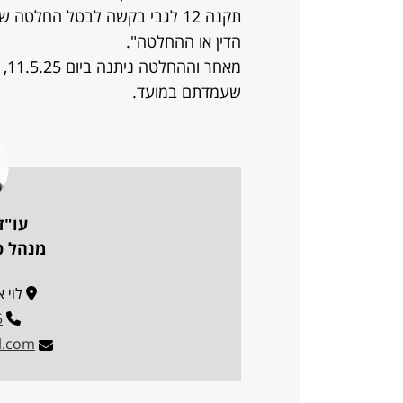
הדין או ההחלטה".
מא
שעמדתם במועד.
עו"ד
מנהל פו
לוי אשכו
5
l.com