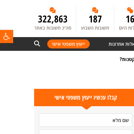
322,863
187
1
ת היום
תשובות השבוע
סה”כ תשובות באתר
פתח
לות אחרונות
ייעוץ משפטי אישי
טנות?
קבלו עכשיו ייעוץ משפטי אישי