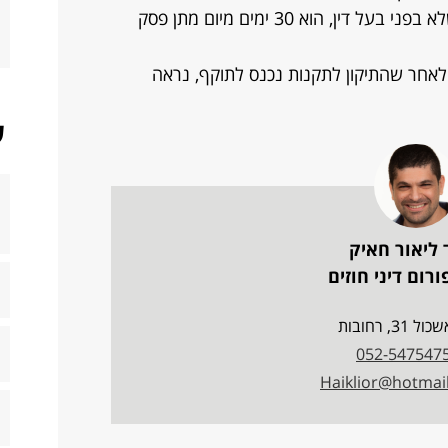
תקנה 12 לגבי בקשה לבטל החלטה שלא בפני בעל דין, הוא 30 ימים מיום מתן פסק
חר וההחלטה ניתנה ביום 11.5.25, לאחר שהתיקון לתקנות נכנס לתוקף, נראה
ש
 ליאור חאיק
רום דיני חוזים
ל 31, רחובות
052-547547
Haiklior@hotmai