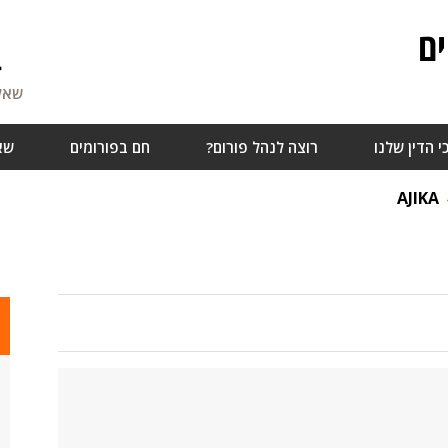
ם
4
שאלו
י הדין שלנו
רוצה לנהל פורום?
חם בפורומים
שא
AJIKA