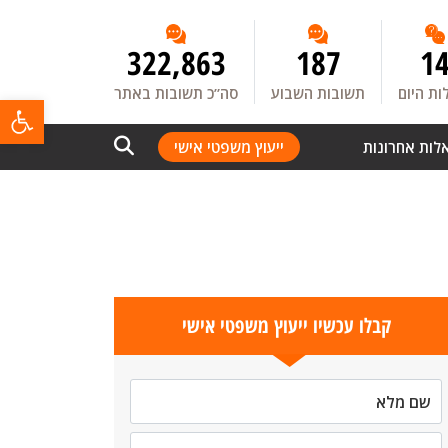
322,863
187
1
ת היום
תשובות השבוע
סה”כ תשובות באתר
פתח
לות אחרונות
ייעוץ משפטי אישי
קבלו עכשיו ייעוץ משפטי אישי