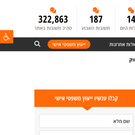
322,863
187
1
ת היום
תשובות השבוע
סה”כ תשובות באתר
פתח
לות אחרונות
ייעוץ משפטי אישי
קבלו עכשיו ייעוץ משפטי אישי