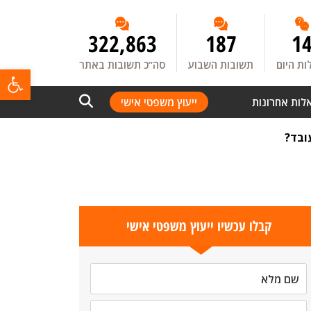
322,863
187
1
ת היום
תשובות השבוע
סה”כ תשובות באתר
פתח
לות אחרונות
ייעוץ משפטי אישי
ובד?
קבלו עכשיו ייעוץ משפטי אישי