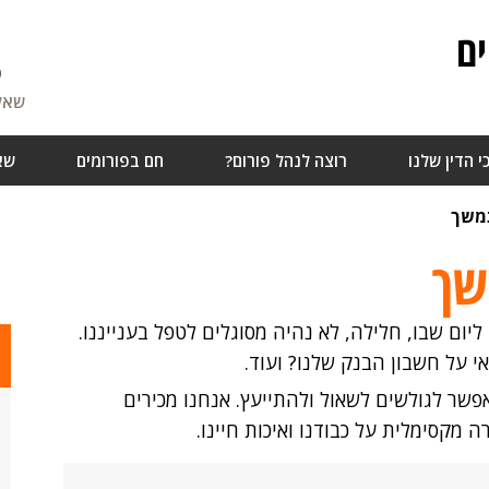
ם
6
שאלו
י הדין שלנו
רוצה לנהל פורום?
חם בפורומים
שא
תמשך
שך
ום שבו, חלילה, לא נהיה מסוגלים לטפל בענייננו.
אי על חשבון הבנק שלנו? ועוד.
שר לגולשים לשאול ולהתייעץ. אנחנו מכירים
מקסימלית על כבודנו ואיכות חיינו.