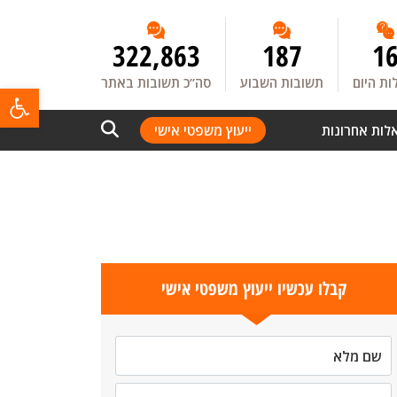
322,863
187
1
ת היום
תשובות השבוע
סה”כ תשובות באתר
פתח
לות אחרונות
ייעוץ משפטי אישי
קבלו עכשיו ייעוץ משפטי אישי