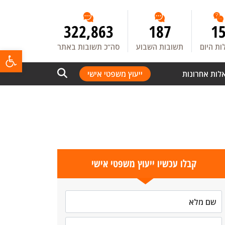
322,863
187
1
ת היום
תשובות השבוע
סה”כ תשובות באתר
פתח
לות אחרונות
ייעוץ משפטי אישי
קבלו עכשיו ייעוץ משפטי אישי