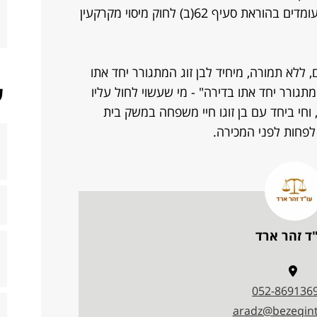
ההעברה תהיה פטורה ממס אם הנכם עומדים בהוראת סעיף 62(ב) לחוק מיסוי מקרקעין
, ללא תמורה, מיחיד לבן זוג המתגורר יחד אתו
ש
מתגורר יחד אתו בדירה" - מי שעשוי לחול עליו
עיף 55 לחוק הירושה, תשכ"ה- 1965, וחי ביחד עם בן זוגו חיי משפחה במשק בית
פחות לפני המכירה.
ד זהר ארד
052-869136
aradz@bezeqint