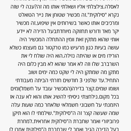
לאסלה.צילצלתי אליו ושאלתי אותו מה זה?ענה לי שזה
נקרא "סילוקית".זה מכשיר שטוחן את נייר הטואלט
ומרכיבים אותו כאשר בשירותים אין שיפוע.זה מכשיר
יקר מאד ודורש תחזוקה מיוחדתבעל הדירה לא יידע
אותי שהוא מתקין זאת וומין ההתחלה המכשיר היה
עושה בעיות כגון מרעיש כמו טרקטור גם מעצמו כשלא
הורידו מים או שהיתה נזילה.הוא היה שולח לי את
השרברב שלו וזה לא אמר שהוא לא מבין כלום היה
מתקן מה שמתקן היה לי שקט כמה ימים ושוב
התחיל.עד שלפני 3 חודשים חזרתי הביתה מעבודתי
ושומו שמים.קצר בדירה(המכשיר עובד על חשמל)ומים
בכל מקום.נילחצתי ניסיתי להשיג אותו והוא לא ענה אז
היזמנתי על חשבוני חשמלאי שלאחר כמה שעות עלה
שמה שעשה קצר זה ה"סילוקית".שילמתי לו הוא תיקן
פרוביזורי ואמר שחברת ה"סילוקית אחראית.למחרת
בעל הדירה הגיב ואמר לי שבחברת ה"סילוקית אמרו לו