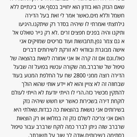
שאם הנזק הוא בזדון הוא יחוייב בכסף.אני בינתיים ללא
חשמל וללא מים.כאשר אמר לי זאת בעל הדירה
נילחצתי ואמרתי לו שיהיה בסדר רק שיתקנו.היגיעו
ותיקנו והיה בפנים חפצים זרים .לא רק נייר טואלט אל
א גם צמר גפן.תחבושות ועוד םריטים שמזיקים אני
אישה מבוגרת ובוודאי לא זורקת לשירותים דברים
כאלו.וגם אם זה קרה אז אני אמורה לשאת בהוצאה של
טיפול של שרברב.מה שקורה עכשיו בפועל זה שבעל
הדירה רוצה ממני 2800 שח על החלפת המנוע בעוד
שבחוזה זה לא צויין והוא לא יידע אותי שהוא הולך
להתקין מכשיר כזה.הרי לו הייתי יודעת לא הייתי לעולם
לוקחת דירה בשכירות כאשר יש חשש שיהיה נזק
בשירותים אני נושאת בהוצאות כה כבדות.שאלתי היא
האם אני צריכה לשלם נזק זה במלואו או רק הוצאות
שרברב שזה ניתן לברר כמה לוקח שרברב עבור טיפול
בסתימה בשירותים.אודה לך שוב על תשובתך.