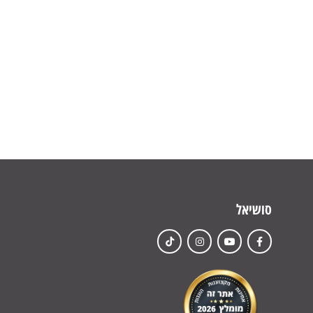
סושיאל