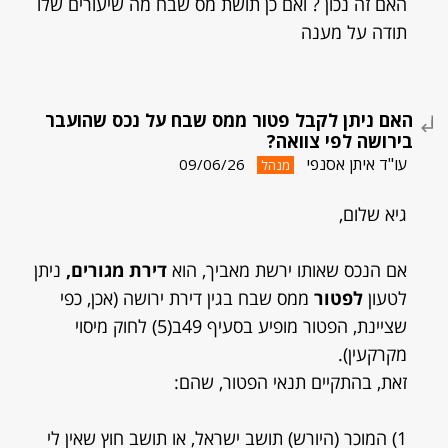
האם זה נכון ? ואם כן תושת מס שבח מה שיעורים שלו
תודה על מענה
האם ניתן לקבל פטור ממס שבח על נכס שהועבר
בירושה לפי צוואה?
עו"ד איתן אסנפי
09/06/26
מנהל
גיא שלום,
אם הנכס שאותו ירשת מאביך, הוא
דירת מגורים,
ניתן
לטעון
לפטור
ממס שבח בגין דירת ירושה (אכן, כפי
שציינת, הפטור מופיע בסעיף 49ב(5) לחוק מיסוי
מקרקעין).
זאת, בהתקיים תנאי הפטור, שהם:
1) המוכר (היורש) תושב ישראל, או תושב חוץ שאין לי