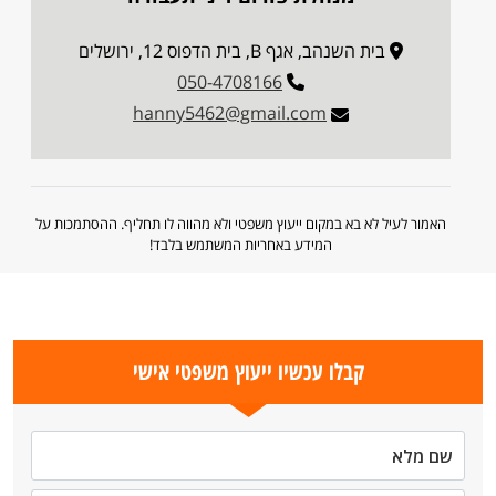
בית השנהב, אגף B, בית הדפוס 12, ירושלים
050-4708166
hanny5462@gmail.com
האמור לעיל לא בא במקום ייעוץ משפטי ולא מהווה לו תחליף. ההסתמכות על
המידע באחריות המשתמש בלבד!
קבלו עכשיו ייעוץ משפטי אישי