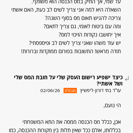
על שמי, אך התיק במס הכנסה הוא משותף.
השאלה היא למה אני צריך לשים לב כעת, האם אשתי
צריכה להגיש תאום מס בסוף השנה?
ומה עם ביטוח לאומי, גם צריך לתאם?
איך יחושבו נקודות הזיכוי למס?
יש עוד משהו שאני צריך לשים לב ופיספסתי?
תודה מראש! התשובות בפורום ממוקדות וברורות!
כיצד ישפיע רישום העסק שלי על חובת המס שלי
ושל אשתי?
עו"ד בתי דורון-ליפשיץ
02/06/26
מנהלת
הי נועם,
אכן, ככלל מס הכנסה ממסה את התא המשפחתי
בכללותו, אולם ככל שאין תלות בין מקורות ההכנסה, כמו