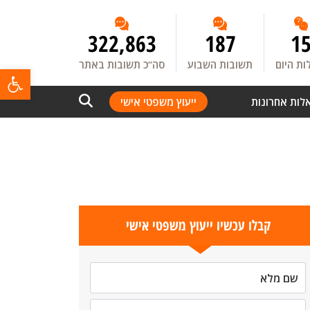
322,863
187
1
ת היום
תשובות השבוע
סה”כ תשובות באתר
פתח
לות אחרונות
ייעוץ משפטי אישי
קבלו עכשיו ייעוץ משפטי אישי