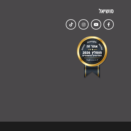
סושיאל