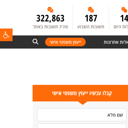
322,863
187
1
ת היום
תשובות השבוע
סה”כ תשובות באתר
פתח
לות אחרונות
ייעוץ משפטי אישי
קבלו עכשיו ייעוץ משפטי אישי