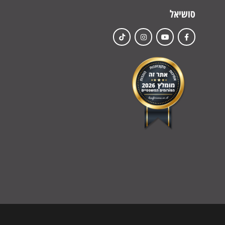
סושיאל