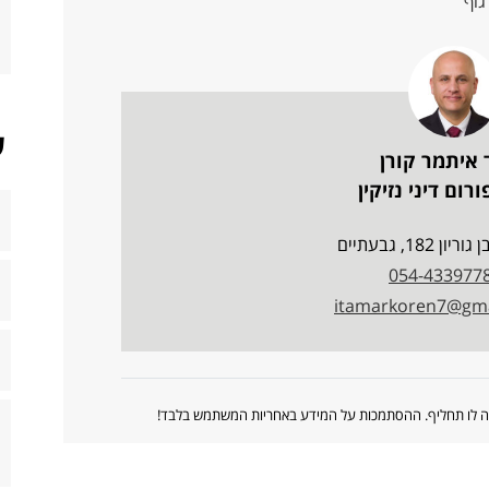
גוף
ש
 איתמר קורן
רום דיני נזיקין
ן 182, גבעתיים
054-433977
itamarkoren7@gma
ווה לו תחליף. ההסתמכות על המידע באחריות המשתמש בלבד!