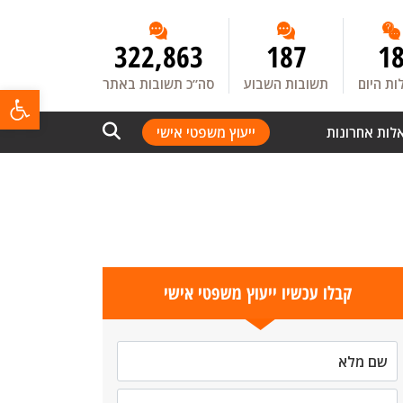
322,863
187
1
ת היום
תשובות השבוע
סה”כ תשובות באתר
פתח
לות אחרונות
ייעוץ משפטי אישי
קבלו עכשיו ייעוץ משפטי אישי