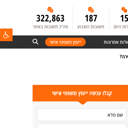
322,863
187
1
ת היום
תשובות השבוע
סה”כ תשובות באתר
פתח
לות אחרונות
ייעוץ משפטי אישי
רה?
קבלו עכשיו ייעוץ משפטי אישי