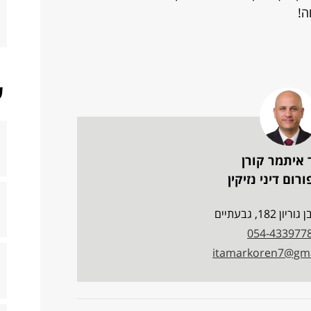
ה!
ש
 איתמר קורן
רום דיני נזיקין
ן 182, גבעתיים
054-433977
itamarkoren7@gma