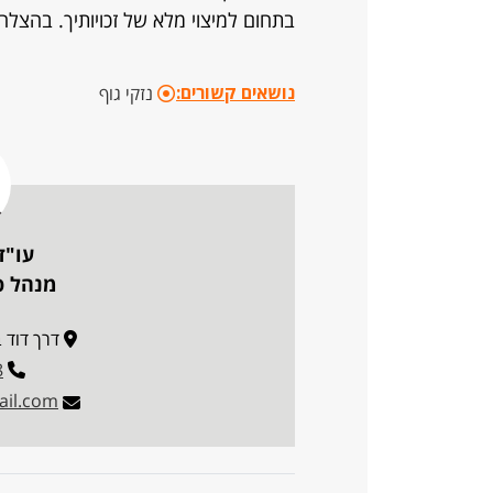
בתחום למיצוי מלא של זכויותיך. בהצלח
נושאים קשורים:
נזקי גוף
עו"ד
מנהל פו
דרך דוד בן גוריו
8
il.com