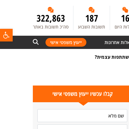
322,863
187
1
ת היום
תשובות השבוע
סה”כ תשובות באתר
פתח
לות אחרונות
ייעוץ משפטי אישי
שתתפות עצמית?
קבלו עכשיו ייעוץ משפטי אישי