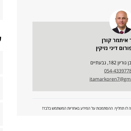
ש
 איתמר קורן
רום דיני נזיקין
ן 182, גבעתיים
054-433977
itamarkoren7@gma
ווה לו תחליף. ההסתמכות על המידע באחריות המשתמש בלבד!