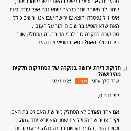
מהאחים לא הופיע ברשימת האחים שנרשמו בויתור,
שמנו לב מאוחר יותר כנראה שחא נכח אצל עו"ד. כעת
אימי ז"ל נפטרה והוצא צו ירושה שבו אנו יורשים כולל
האח שלא הופיע ברישום הויתור על העזבון.
מה קורה במקרה כזה לגבי הדירה. זה מתחלק שווה
בינינו כולל האח? בטאבו מופיע שם האב.
חלוקת דירת ירושה במקרה של הסתלקות חלקית
מהירושה?
עו"ד לילך עתני
03/11/25
מנהלת
שלום חוה,
אם אחד האחים לא הסתלק מירושת האב לטובת האם,
וקיים צו ירושה הכולל את שמו, הוא יורש יחד עמה,
וזכויות האם, כלומר הזכויות בדירה כולה, למעט זכויות