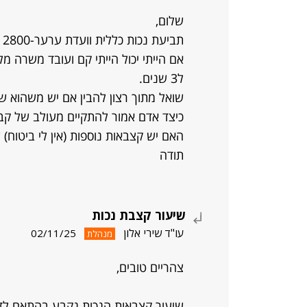
שלום,
תביעת נכות כללית וועדת ערער-2800 שקלים והמשכורת שלי 1500 שקלים בחודש.
אם הייתי יכול הייתי קם ועובד משרה מל
ל3 שנים.
שואל מתוך רצון להבין אם יש משהוא ש
כיצד אדם אמור להתקיים מעולב של קב
האם יש קצבאות נוספות (אין לי ביטוח)
תודה
שיעור קצבת נכות
עו"ד שירי אלון
02/11/25
מנהלת
צהריים טובים,
שיעור קצבאות הנכות נקבע בהתאם לד