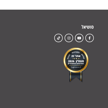
סושיאל