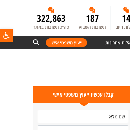
322,863
187
1
ת היום
תשובות השבוע
סה”כ תשובות באתר
פתח
לות אחרונות
ייעוץ משפטי אישי
קבלו עכשיו ייעוץ משפטי אישי