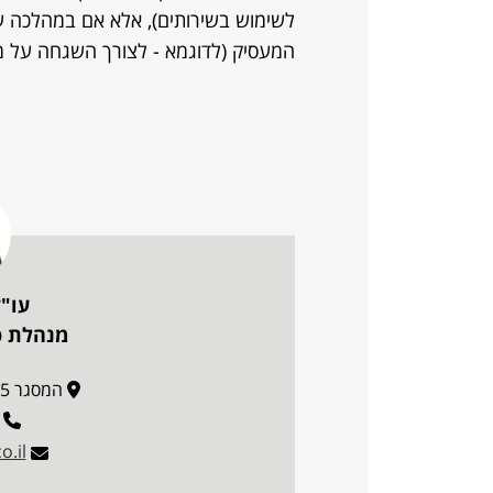
לשימוש בשירותים), אלא אם במהלכה ע
המעסיק (לדוגמא - לצורך השגחה על מכו
עו"ד
מנהלת פו
המסגר 35, מגדל סקיי, תל אביב
o.il