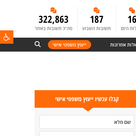
322,863
187
1
ת היום
תשובות השבוע
סה”כ תשובות באתר
פתח
לות אחרונות
ייעוץ משפטי אישי
קבלו עכשיו ייעוץ משפטי אישי