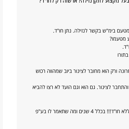
על מקצוע לתקן נזילה? או שזה רק לחו"ד?
מטעם בימ"ש בקשר לנזילה. נתן חו"ד.
ע מטעמו?
ד.
תורו
נה ורק הוא מחובר לצינור ביוב שמהווה רכוש
שה שיפוץ שינוי מבני בנה שירותים 2 והתחבר לצינור. גם הוא וגם הועד לא רצו להביא
אני אקצר: מפקח על המקרקעין שופט ללא חו"ד!!! בכלל 4 שנים ומה שתאמר לו בע"פ