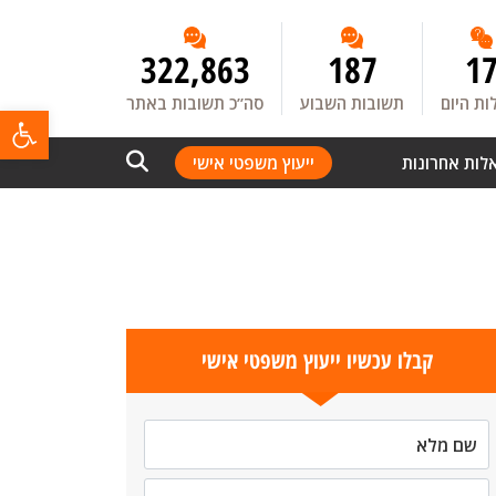
322,863
187
1
ת היום
תשובות השבוע
סה”כ תשובות באתר
פתח
לות אחרונות
ייעוץ משפטי אישי
קבלו עכשיו ייעוץ משפטי אישי