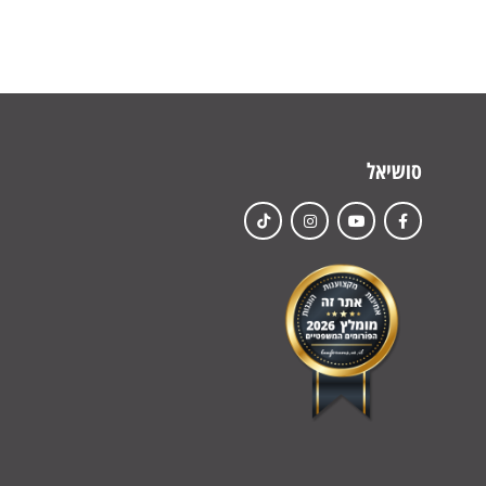
סושיאל