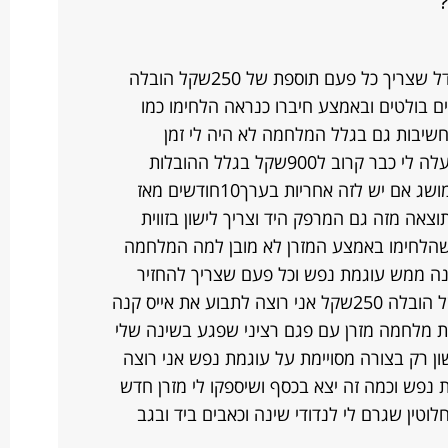
קניתי מזרון בהתחלה לא היה תואם לגודל שצריך כל פעם תוספת של 250שקל הובלה
 בולטים ובאמצע חיברו כנראה הלחימו כמו
שיבות גם בגלל המלחמה לא היה לי זמן
להתעסק עם זה מזרן ששווה 550שקל עלה לי כבר קרוב ל900שקל בגלל ההובלות
שמלווה לכך ,עבר כמה חודשים ואין לי מושג אם יש לזה אחריות בערך10חודשים מאז
תוצאה מזה גם המרפק היד וצריך לישון בזווית
שהלחימו באמצע המזרן לא מובן למה המלחמה
ונה ממש עוגמת נפש וכל פעם שצריך להחזיר
מזרן בגלל גודל או כל דבר זה תוספת של הובלה 250שקל אני רוצה לתבוע את אייס קנה
ת מלחמה מזרן עם פגם רציני שפגע בשינה שלי
ון רק בצורה מסויימת על עוגמת נפש אני רוצה
נפש וכמה זה יצא בכסף ושיספקו לי מזרן חדש
לוטין שגרם לי לנדודי שינה וכאבים ביד ובגב