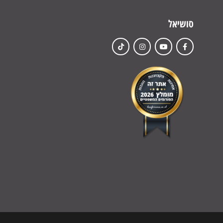
סושיאל