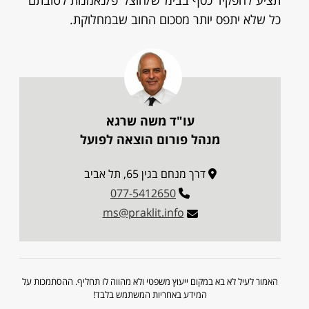
תציע להפקיד כסף בבימ"ש/הוצל"פ/נאמנות לטובתם
כל שלא יתפס יותר מסכום החוב שבמחלוקת.
עו"ד משה שרגא
מנהל פורום הוצאה לפועל
דרך מנחם בגין 65, תל אביב
077-5412650
ms@praklit.info
האמור לעיל לא בא במקום ייעוץ משפטי ולא מהווה לו תחליף. ההסתמכות על
המידע באחריות המשתמש בלבד!